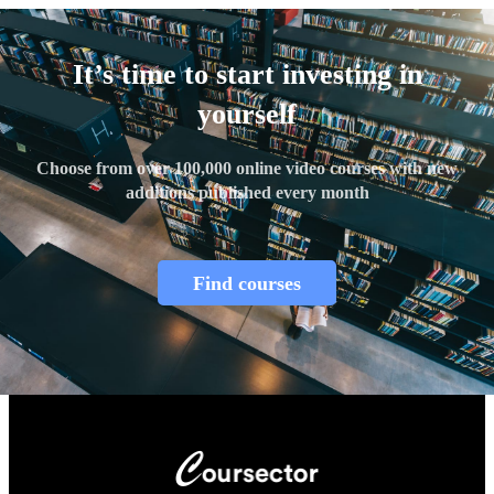
It’s time to start investing in
yourself
Choose from over 100,000 online video courses with new
additions published every month
Find courses