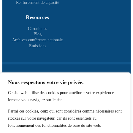
Renforcement de capacité
Resources
Chroniques
Blog
Archives conférence nationale
Emissions
Nous respectons votre vie privée.
Lot 430, Parcelle L, Quartier Kpondéhou, Cotonou
00 229 01 97 41 42 67
Ce site web utilise des cookies pour améliorer votre expérience
contact@nouveautypedecitoyens.org
lorsque vous naviguez sur le site.
Parmi ces cookies, ceux qui sont considérés comme nécessaires sont
stockés sur votre navigateur, car ils sont essentiels au
fonctionnement des fonctionnalités de base du site web.